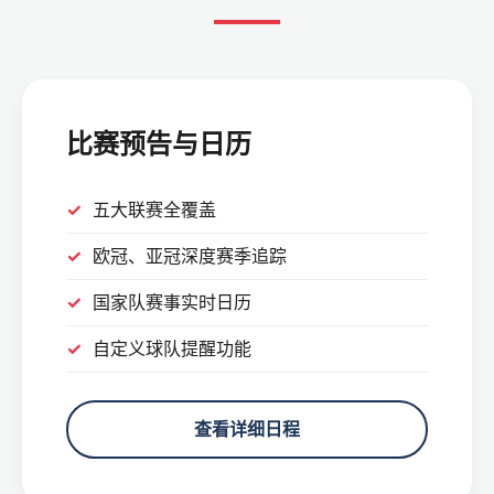
比赛预告与日历
五大联赛全覆盖
欧冠、亚冠深度赛季追踪
国家队赛事实时日历
自定义球队提醒功能
查看详细日程