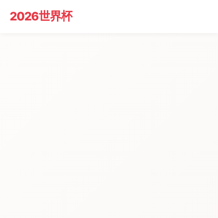
2026世界杯