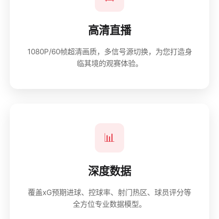
高清直播
1080P/60帧超清画质，多信号源切换，为您打造身
临其境的观赛体验。
📊
深度数据
覆盖xG预期进球、控球率、射门热区、球员评分等
全方位专业数据模型。