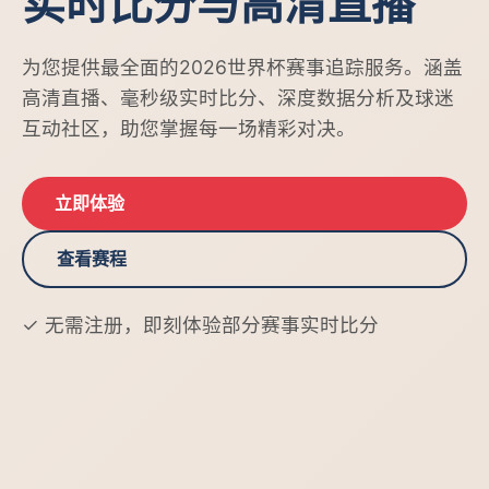
实时比分与高清直播
为您提供最全面的2026世界杯赛事追踪服务。涵盖
高清直播、毫秒级实时比分、深度数据分析及球迷
互动社区，助您掌握每一场精彩对决。
立即体验
查看赛程
✓ 无需注册，即刻体验部分赛事实时比分