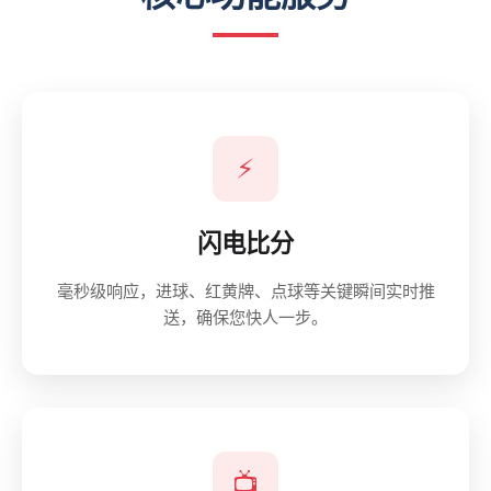
⚡
闪电比分
毫秒级响应，进球、红黄牌、点球等关键瞬间实时推
送，确保您快人一步。
📺