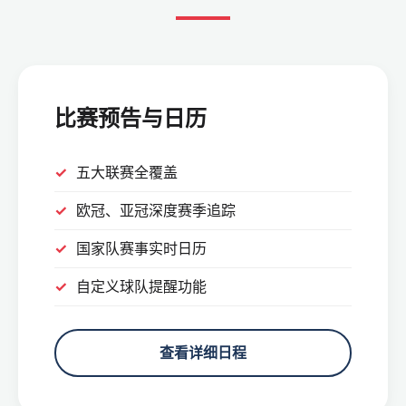
比赛预告与日历
五大联赛全覆盖
欧冠、亚冠深度赛季追踪
国家队赛事实时日历
自定义球队提醒功能
查看详细日程