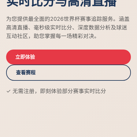
实时比分与高清直播
为您提供最全面的2026世界杯赛事追踪服务。涵盖
高清直播、毫秒级实时比分、深度数据分析及球迷
互动社区，助您掌握每一场精彩对决。
立即体验
查看赛程
✓ 无需注册，即刻体验部分赛事实时比分